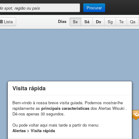
Procurar
Dias
Lista
Sx
Sá
Do
Sg
Te
Qa
Visita rápida
Visita rápida
Bem-vindo à nossa breve visita guiada. Podemos mostrar-lhe
Bem-vindo à nossa breve visita guiada. Podemos mostrar-lhe
rapidamente as
rapidamente as
principais características
principais características
dos Alertas Wisuki .
dos Alertas Wisuki .
Dê-nos apenas 30 segundos.
Dê-nos apenas 30 segundos.
Ou pode voltar aqui mais tarde a partir do menu:
Ou pode voltar aqui mais tarde a partir do menu:
Alertas > Visita rápida
Alertas > Visita rápida