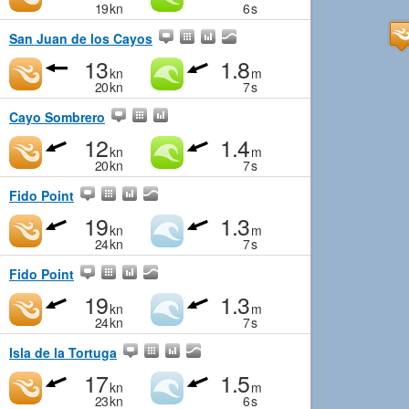
19
kn
6
s
San Juan de los Cayos
13
1.8
kn
m
20
kn
7
s
Cayo Sombrero
12
1.4
kn
m
20
kn
7
s
Fido Point
19
1.3
kn
m
24
kn
7
s
Fido Point
19
1.3
kn
m
24
kn
7
s
Isla de la Tortuga
17
1.5
kn
m
23
kn
6
s