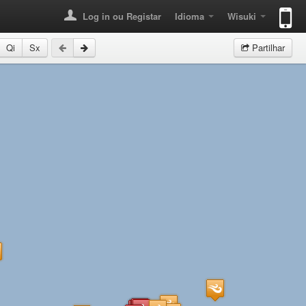
Log in ou Registar
Idioma
Wisuki
Qi
Sx
Partilhar