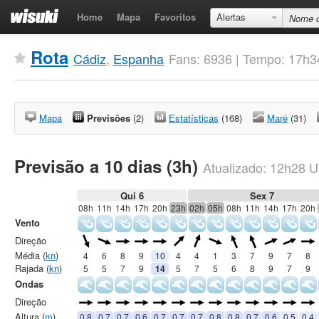
Home
Mapa
Favoritos
Alertas
Rota
Cádiz
,
Espanha
Fans: 6936 | Tempo: 17h3
Mapa
Previsões
(2)
Estatísticas
(168)
Maré
(31)
Previsão a 10 dias (3h)
Atualizado:
12h28
U
Qui 6
Sex 7
08h
11h
14h
17h
20h
23h
02h
05h
08h
11h
14h
17h
20h
Vento
Direção
Média (
kn
)
4
6
8
9
10
4
4
1
3
7
9
7
8
Rajada (
kn
)
5
5
7
9
14
5
7
5
6
8
9
7
9
Ondas
Direção
Altura (
m
)
0.8
0.7
0.7
0.6
0.7
0.7
0.7
0.8
0.8
0.7
0.6
0.5
0.4