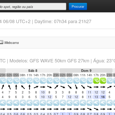
Procurar
4 06/08 UTC+2 | Daytime: 07h34 para 21h27
Webcams
TC
|
Modelos: GFS WAVE 50km GFS 27km
| Água: 23°
Sáb 8
Dom 9
23h
02h
05h
08h
11h
14h
17h
20h
23h
02h
05h
08h
11h
14h
17h
20h
23h
4
7
5
2
5
8
10
8
3
3
8
8
8
11
12
12
4
4
9
6
3
6
5
10
12
5
7
12
12
8
11
13
16
5
0.4
0.5
0.6
0.6
0.5
0.5
0.4
0.5
0.7
1
1
0.9
0.8
0.7
0.8
0.9
1