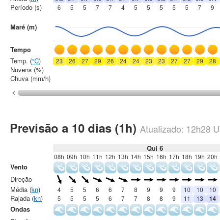
Período (s)
6
5
5
7
7
4
5
5
5
5
5
7
9
Maré (m)
Tempo
Temp. (
°C
)
23
26
27
29
26
24
24
23
23
27
27
29
28
Nuvens (%)
Chuva (mm/h)
Previsão a 10 dias (1h)
Atualizado:
12h28
U
Qui 6
08h
09h
10h
11h
12h
13h
14h
15h
16h
17h
18h
19h
20h
Vento
Direção
Média (
kn
)
4
5
5
6
6
7
8
9
9
9
10
10
10
Rajada (
kn
)
5
5
5
5
6
7
7
8
8
9
11
13
14
Ondas