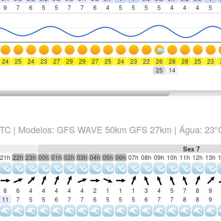
9
7
6
5
5
7
7
6
4
5
5
5
5
4
4
4
5
24
25
24
23
27
29
29
27
25
24
23
22
26
28
28
25
23
25
14
TC
|
Modelos: GFS WAVE 50km GFS 27km
| Água: 23°
Sex 7
21h
22h
23h
00h
01h
02h
03h
04h
05h
06h
07h
08h
09h
10h
11h
12h
13h
8
6
4
4
4
4
4
2
1
1
1
3
4
5
7
8
9
11
7
5
5
6
7
7
6
5
5
5
6
7
7
8
8
9