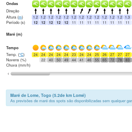
Ondas
Direção
Altura (
m
)
1.2
1.2
1.2
1.2
1.2
1.2
1.2
1.2
1.2
1.2
1.2
1.2
1.3
Período (s)
12
12
12
12
12
11
11
11
11
11
11
11
11
Maré (m)
Tempo
Temp. (
°C
)
24
24
24
24
24
23
24
24
25
26
27
27
27
Nuvens (%)
22
40
50
49
44
41
46
55
65
72
78
83
Chuva (mm/h)
Maré de Lome, Togo (5.2de km Lomé)
As previsões de maré dos spots são disponibilizadas sem qualquer gar