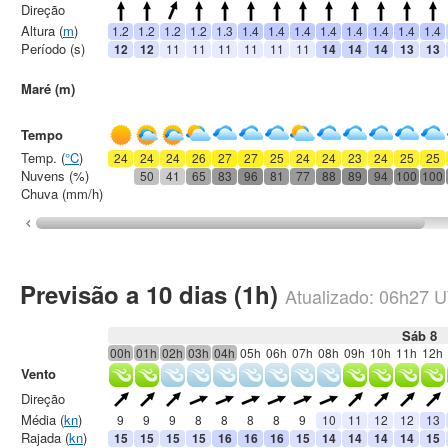
Direção
Altura (
m
)
1.2
1.2
1.2
1.2
1.3
1.4
1.4
1.4
1.4
1.4
1.4
1.4
1.4
Período (s)
12
12
11
11
11
11
11
11
14
14
14
13
13
Maré (m)
Tempo
Temp. (
°C
)
24
24
24
26
27
27
25
24
24
23
24
25
25
Nuvens (%)
50
41
65
83
96
81
77
88
89
94
100
100
Chuva (mm/h)
Previsão a 10 dias (1h)
Atualizado:
06h27
U
Sáb 8
00h
01h
02h
03h
04h
05h
06h
07h
08h
09h
10h
11h
12h
Vento
Direção
Média (
kn
)
9
9
9
8
8
8
8
9
10
11
12
12
13
Rajada (
kn
)
15
15
15
15
16
16
16
15
14
14
14
14
15