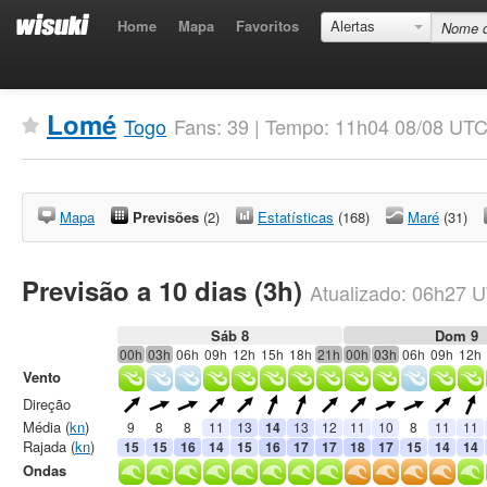
Home
Mapa
Favoritos
Alertas
Lomé
Togo
Fans: 39 | Tempo: 11h04 08/08 UTC
Mapa
Previsões
(2)
Estatísticas
(168)
Maré
(31)
Previsão a 10 dias (3h)
Atualizado:
06h27
U
Sáb 8
Dom 9
00h
03h
06h
09h
12h
15h
18h
21h
00h
03h
06h
09h
12h
Vento
Direção
Média (
kn
)
9
8
8
11
13
14
13
12
11
10
8
11
11
Rajada (
kn
)
15
15
16
14
15
16
17
17
18
17
15
14
14
Ondas