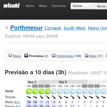
Home
Mapa
Favoritos
Alertas
Porthmeour
Cornwall
,
South West
,
Reino Un
Daytime: 05h56 para 20h58
Mapa
Previsões
(2)
Estatísticas
(168)
Maré
(31)
Previsão a 10 dias (3h)
Atualizado:
00h27
U
Qua 5
Qui 6
19h
22h
01h
04h
07h
10h
13h
16h
19h
22h
01h
04h
07h
Vento
Direção
Média (
kn
)
15
14
11
12
10
8
8
9
7
5
5
5
3
Rajada (
kn
)
17
17
16
15
12
10
9
11
9
7
7
6
4