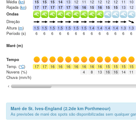
Média (
kn
)
15
15
15
14
13
12
11
12
12
12
12
11
10
Rajada (
kn
)
17
17
17
17
17
16
16
15
16
15
15
13
12
Ondas
Direção
Altura (
m
)
1.5
1.5
1.5
1.5
1.5
1.5
1.5
1.4
1.4
1.4
1.4
1.3
1.3
Período (s)
6
6
6
6
6
6
6
6
6
6
6
6
6
Maré (m)
Tempo
Temp. (
°C
)
17
17
16
16
16
16
16
16
16
15
15
15
15
Nuvens (%)
4
8
13
16
16
14
11
Chuva (mm/h)
Maré de St. Ives-England (2.2de km Porthmeour)
As previsões de maré dos spots são disponibilizadas sem qualquer gar