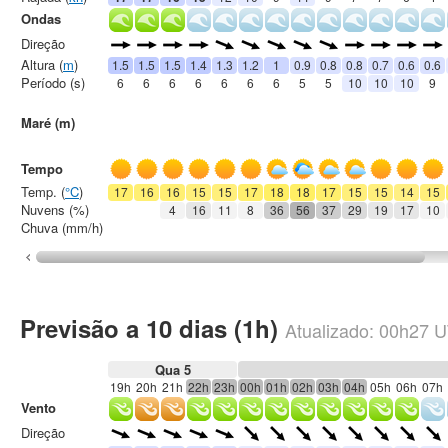
Ondas
Direção
Altura (
m
)
1.5
1.5
1.5
1.4
1.3
1.2
1
0.9
0.8
0.8
0.7
0.6
0.6
Período (s)
6
6
6
6
6
6
6
5
5
10
10
10
9
Maré (m)
Tempo
Temp. (
°C
)
17
16
16
15
15
17
18
18
17
15
15
14
15
Nuvens (%)
4
16
11
8
36
56
37
29
19
17
10
Chuva (mm/h)
Previsão a 10 dias (1h)
Atualizado:
00h27
U
Qua 5
19h
20h
21h
22h
23h
00h
01h
02h
03h
04h
05h
06h
07h
Vento
Direção