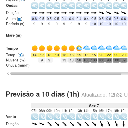
Ondas
Direção
Altura (
m
)
0.6
0.5
0.5
0.5
0.4
0.4
0.4
0.4
0.5
0.5
0.6
0.6
0.6
Período (s)
9
9
9
9
9
9
9
9
10
10
10
10
10
Maré (m)
Tempo
Temp. (
°C
)
14
17
18
19
18
15
15
15
15
20
22
22
20
Nuvens (%)
9
9
13
18
58
100
100
100
98
100
89
Chuva (mm/h)
Previsão a 10 dias (1h)
Atualizado:
12h32
U
Sex 7
07h
08h
09h
10h
11h
12h
13h
14h
15h
16h
17h
18h
19h
Vento
Direção