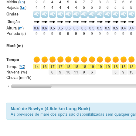
Média (
kn
)
2
3
4
4
5
6
7
7
8
8
7
6
6
Rajada (
kn
)
4
4
4
4
4
4
5
5
6
6
5
5
5
Ondas
Direção
Altura (
m
)
0.6
0.6
0.5
0.5
0.5
0.5
0.5
0.5
0.5
0.5
0.5
0.4
0.4
Período (s)
9
9
9
9
9
9
9
9
9
9
9
9
9
Maré (m)
Tempo
Temp. (
°C
)
14
16
17
17
18
18
18
19
19
19
18
18
18
Nuvens (%)
6
9
10
11
9
6
5
9
13
Chuva (mm/h)
Maré de Newlyn (4.6de km Long Rock)
As previsões de maré dos spots são disponibilizadas sem qualquer gar