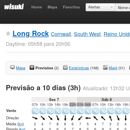
Home
Mapa
Favoritos
Alertas
Long Rock
Cornwall
,
South West
,
Reino Unid
Daytime: 05h58 para 20h56
Mapa
Previsões
(2)
Estatísticas
(168)
Maré
(31)
Previsão a 10 dias (3h)
Atualizado:
12h32
U
Sex 7
Sáb 8
07h
10h
13h
16h
19h
22h
01h
04h
07h
10h
13h
16h
19h
Vento
Direção
Média (
kn
)
2
4
7
8
6
6
7
5
4
7
3
2
4
Rajada (
kn
)
4
4
5
6
5
7
8
5
6
9
5
6
5