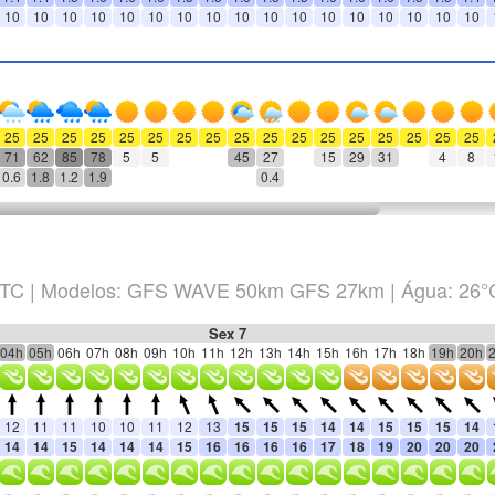
10
10
10
10
10
10
10
10
10
10
10
10
10
10
10
10
10
25
25
25
25
25
25
25
25
25
25
25
25
25
25
25
25
25
71
62
85
78
5
5
45
27
15
29
31
4
8
0.6
1.8
1.2
1.9
0.4
TC
|
Modelos: GFS WAVE 50km GFS 27km
| Água: 26°
Sex 7
04h
05h
06h
07h
08h
09h
10h
11h
12h
13h
14h
15h
16h
17h
18h
19h
20h
12
11
11
10
10
11
12
13
15
15
15
14
14
15
15
15
14
14
14
15
14
14
14
15
16
16
16
16
17
18
19
20
20
20