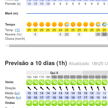
Período (s)
10
10
10
10
9
9
9
9
9
9
9
9
9
Maré (m)
Tempo
Temp. (
°C
)
25
25
25
25
25
24
25
25
25
25
25
25
25
Nuvens (%)
5
6
22
5
28
59
Chuva (mm/h)
Previsão a 10 dias (1h)
Atualizado:
18h25
U
Qui 6
15h
16h
17h
18h
19h
20h
21h
22h
23h
00h
01h
02h
03h
Vento
Direção
Média (
kn
)
15
15
14
14
14
14
14
14
15
15
14
13
12
Rajada (
kn
)
16
16
17
17
16
16
16
16
17
17
16
15
14
Ondas