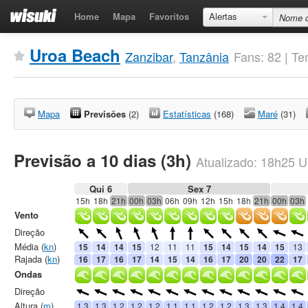
Home
Mapa
Favoritos
Alertas
Uroa Beach
Zanzibar
,
Tanzânia
Fans: 82 | T
Mapa
Previsões
(2)
Estatísticas
(168)
Maré
(31)
Previsão a 10 dias (3h)
Atualizado:
18h25
U
Qui 6
Sex 7
15h
18h
21h
00h
03h
06h
09h
12h
15h
18h
21h
00h
03h
Vento
Direção
Média (
kn
)
15
14
14
15
12
11
11
15
14
15
14
15
13
Rajada (
kn
)
16
17
16
17
14
15
14
16
17
20
20
22
17
Ondas
Direção
Altura (
m
)
1.3
1.3
1.2
1.2
1.2
1.1
1.1
1.2
1.2
1.3
1.3
1.4
1.4