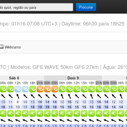
Procurar
empo: 01h16 07/08 UTC+3 | Daytime: 06h30 para 18h25
Webcams
TC
|
Modelos: GFS WAVE 50km GFS 27km
| Água: 26°
Sáb 8
Dom 9
06h
09h
12h
15h
18h
21h
00h
03h
06h
09h
12h
15h
18h
21h
00h
03h
06h
13
11
8
10
13
14
14
14
12
15
12
12
13
14
14
12
12
16
13
10
13
18
19
19
18
15
16
15
15
15
16
16
14
14
1.4
1.4
1.5
1.6
1.6
1.6
1.5
1.5
1.5
1.5
1.5
1.6
1.6
1.6
1.5
1.5
1.4