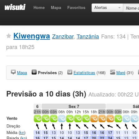
Home
Mapa
Favoritos
Alertas
Kiwengwa
Zanzibar
,
Tanzânia
Fans: 134 | Te
para 18h25
Mapa
Previsões
(2)
Estatísticas
(168)
Maré
(31)
Previsão a 10 dias (3h)
Atualizado:
00h22
U
6
Sex 7
Sá
21h
00h
03h
06h
09h
12h
15h
18h
21h
00h
03h
06h
09h
Vento
Direção
Média (
kn
)
14
15
13
10
10
13
15
16
16
17
11
11
10
Rajada (
kn
)
16
17
15
14
14
14
17
20
22
24
15
13
13