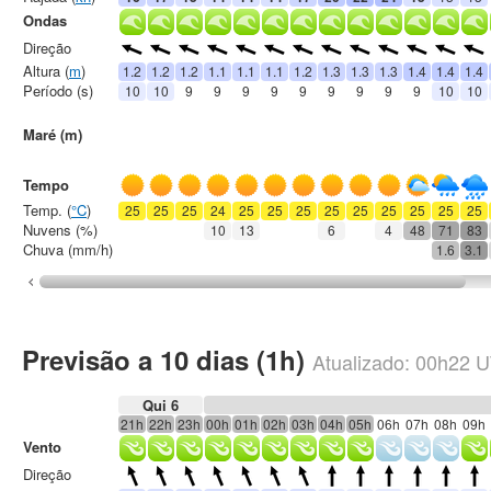
Ondas
Direção
Altura (
m
)
1.2
1.2
1.2
1.1
1.1
1.1
1.2
1.3
1.3
1.3
1.4
1.4
1.4
Período (s)
10
10
9
9
9
9
9
9
9
9
9
10
10
Maré (m)
Tempo
Temp. (
°C
)
25
25
25
24
25
25
25
25
25
25
25
25
25
Nuvens (%)
10
13
6
4
48
71
83
Chuva (mm/h)
1.6
3.1
Previsão a 10 dias (1h)
Atualizado:
00h22
U
Qui 6
21h
22h
23h
00h
01h
02h
03h
04h
05h
06h
07h
08h
09h
Vento
Direção