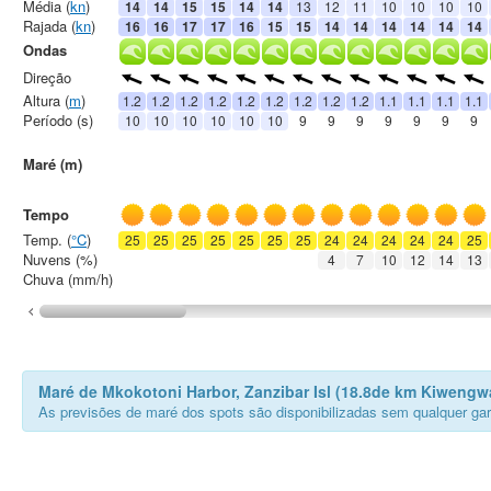
Média (
kn
)
14
14
15
15
14
14
13
12
11
10
10
10
10
Rajada (
kn
)
16
16
17
17
16
15
15
14
14
14
14
14
14
Ondas
Direção
Altura (
m
)
1.2
1.2
1.2
1.2
1.2
1.2
1.2
1.2
1.2
1.1
1.1
1.1
1.1
Período (s)
10
10
10
10
10
10
9
9
9
9
9
9
9
Maré (m)
Tempo
Temp. (
°C
)
25
25
25
25
25
25
25
24
24
24
24
24
25
Nuvens (%)
4
7
10
12
14
13
Chuva (mm/h)
Maré de Mkokotoni Harbor, Zanzibar Isl (18.8de km Kiwengw
As previsões de maré dos spots são disponibilizadas sem qualquer gar