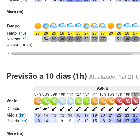
Maré (m)
Tempo
Temp. (
°C
)
27
28
29
28
27
28
27
27
27
29
28
28
27
Nuvens (%)
54
69
100
100
100
58
72
77
51
100
100
Chuva (mm/h)
Previsão a 10 dias (1h)
Atualizado:
12h21
U
Sáb 8
07h
08h
09h
10h
11h
12h
13h
14h
15h
16h
17h
18h
19h
Vento
Direção
Média (
kn
)
16
14
13
13
14
16
17
19
20
21
22
23
25
Rajada (
kn
)
18
14
11
9
9
10
12
15
18
21
24
27
30
Maré (m)