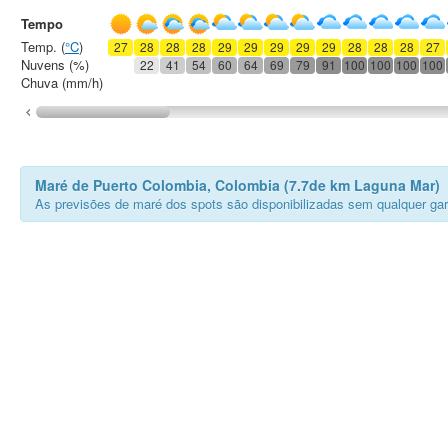
Tempo
Temp. (
°C
)
27
28
28
28
29
29
29
29
29
28
28
28
27
Nuvens (%)
22
41
54
60
64
69
79
91
100
100
100
100
Chuva (mm/h)
Maré de Puerto Colombia, Colombia (7.7de km Laguna Mar)
As previsões de maré dos spots são disponibilizadas sem qualquer gar