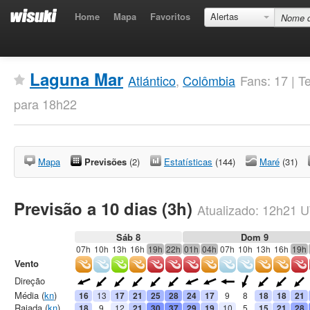
Home
Mapa
Favoritos
Alertas
Laguna Mar
Atlántico
,
Colômbia
Fans: 17 | 
para 18h22
Mapa
Previsões
(2)
Estatísticas
(144)
Maré
(31)
Previsão a 10 dias (3h)
Atualizado:
12h21
U
Sáb 8
Dom 9
07h
10h
13h
16h
19h
22h
01h
04h
07h
10h
13h
16h
19h
Vento
Direção
Média (
kn
)
16
13
17
21
25
28
24
17
9
8
18
18
21
Rajada (
kn
)
18
9
12
21
30
37
29
19
10
5
15
21
28