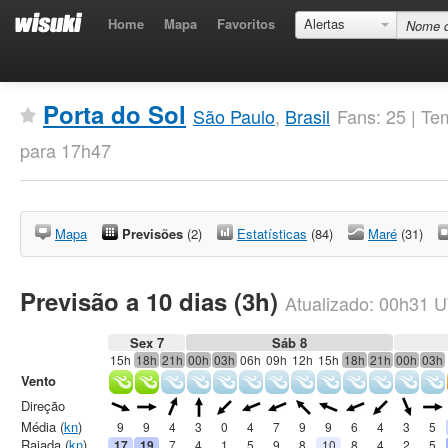
Home
Mapa
Favoritos
Alertas
Porta do Sol
São Paulo
,
Brasil
Fans: 25 | T
para 17h47
Mapa
Previsões
(2)
Estatísticas
(84)
Maré
(31)
Previsão a 10 dias (3h)
Atualizado:
00h31
U
Sex 7
Sáb 8
15h
18h
21h
00h
03h
06h
09h
12h
15h
18h
21h
00h
03h
Vento
Direção
Média (
kn
)
9
9
4
3
0
4
7
9
9
6
4
3
5
Rajada (
kn
)
17
19
7
4
1
5
9
8
10
8
4
2
5