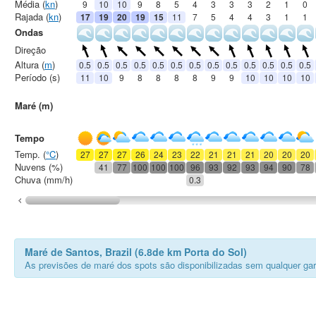
Média (
kn
)
9
10
10
9
8
5
4
3
3
3
2
1
0
Rajada (
kn
)
17
19
20
19
15
11
7
5
4
4
3
1
1
Ondas
Direção
Altura (
m
)
0.5
0.5
0.5
0.5
0.5
0.5
0.5
0.5
0.5
0.5
0.5
0.5
0.5
Período (s)
11
10
9
8
8
8
8
9
9
10
10
10
10
Maré (m)
Tempo
Temp. (
°C
)
27
27
27
26
24
23
22
21
21
21
20
20
20
Nuvens (%)
41
77
100
100
100
96
93
92
93
94
90
78
Chuva (mm/h)
0.3
Maré de Santos, Brazil (6.8de km Porta do Sol)
As previsões de maré dos spots são disponibilizadas sem qualquer gar