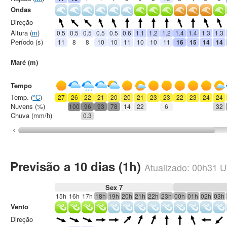
Ondas
Direção
Altura (
m
)
0.5
0.5
0.5
0.5
0.5
0.6
1.1
1.2
1.2
1.4
1.4
1.3
1.3
Período (s)
11
8
8
10
10
11
10
10
11
16
15
14
14
Maré (m)
Tempo
Temp. (
°C
)
27
26
22
21
20
20
21
23
23
22
23
24
24
Nuvens (%)
100
96
93
78
14
22
6
32
Chuva (mm/h)
0.3
Previsão a 10 dias (1h)
Atualizado:
00h31
U
Sex 7
15h
16h
17h
18h
19h
20h
21h
22h
23h
00h
01h
02h
03h
Vento
Direção