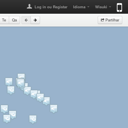
Log in ou Registar
Idioma
Wisuki
Te
Qa
Partilhar