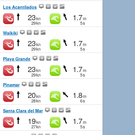
Los Acantilados
23
1.7
kn
m
29
kn
5
s
Waikiki
23
1.7
kn
m
29
kn
5
s
Playa Grande
23
1.7
kn
m
29
kn
5
s
Pinamar
20
1.8
kn
m
28
kn
6
s
Santa Clara del Mar
19
1.7
kn
m
27
kn
5
s