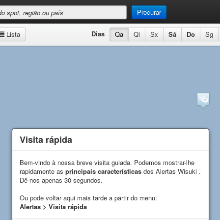
Procurar
Dias
Lista
Qa
Qi
Sx
Sá
Do
Sg
Visita rápida
Visita rápida
Bem-vindo à nossa breve visita guiada. Podemos mostrar-lhe
Bem-vindo à nossa breve visita guiada. Podemos mostrar-lhe
rapidamente as
rapidamente as
principais características
principais características
dos Alertas Wisuki .
dos Alertas Wisuki .
Dê-nos apenas 30 segundos.
Dê-nos apenas 30 segundos.
Ou pode voltar aqui mais tarde a partir do menu:
Ou pode voltar aqui mais tarde a partir do menu:
Alertas > Visita rápida
Alertas > Visita rápida