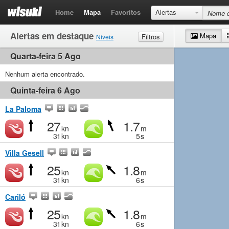
Home
Mapa
Favoritos
Alertas
Alertas em destaque
Mapa
Filtros
Níveis
Quarta-feira 5 Ago
Vento
Muito fraco
Fraco
Moderado
Forte
Ondas
Nenhum alerta encontrado.
Muito fraco
Pequeno
Moderado
Grande
Quinta-feira 6 Ago
La Paloma
27
1.7
kn
m
31
kn
5
s
Villa Gesell
25
1.8
kn
m
31
kn
6
s
Cariló
25
1.8
kn
m
31
kn
6
s