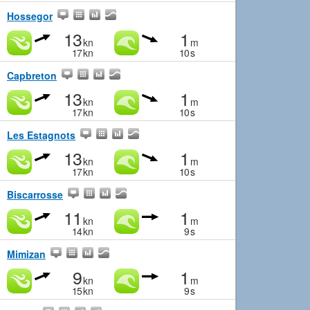
Hossegor
13
1
kn
m
17
kn
10
s
Capbreton
13
1
kn
m
17
kn
10
s
Les Estagnots
13
1
kn
m
17
kn
10
s
Biscarrosse
11
1
kn
m
14
kn
9
s
Mimizan
9
1
kn
m
15
kn
9
s