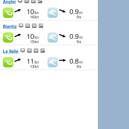
Anglet
10
0.9
kn
m
16
kn
9
s
Biarritz
10
0.9
kn
m
15
kn
9
s
La Salie
11
0.8
kn
m
13
kn
9
s