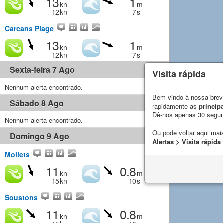
13
1
kn
m
12
kn
7
s
Carcans Plage
13
1
kn
m
12
kn
7
s
Sexta-feira 7 Ago
Visita rápida
Nenhum alerta encontrado.
Bem-vindo à nossa breve
Sábado 8 Ago
rapidamente as
principa
Dê-nos apenas 30 segu
Nenhum alerta encontrado.
Ou pode voltar aqui mais
Domingo 9 Ago
Alertas > Visita rápida
Moliets
11
0.8
kn
m
15
kn
10
s
Soustons
11
0.8
kn
m