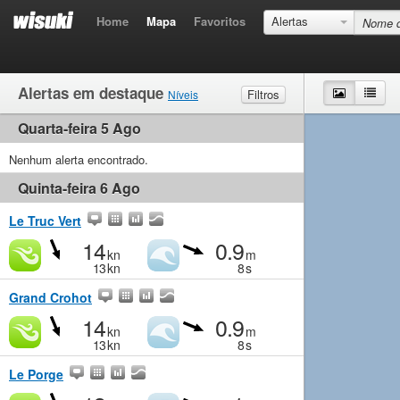
Home
Mapa
Favoritos
Alertas
Alertas em destaque
Mapa
List
Filtros
Níveis
Quarta-feira 5 Ago
Vento
Muito fraco
Fraco
Moderado
Forte
Ondas
Nenhum alerta encontrado.
Muito fraco
Pequeno
Moderado
Grande
Quinta-feira 6 Ago
Le Truc Vert
14
0.9
kn
m
13
kn
8
s
Grand Crohot
14
0.9
kn
m
13
kn
8
s
Le Porge