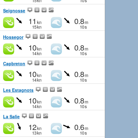
15
kn
10
s
Seignosse
11
0.8
kn
m
15
kn
10
s
Hossegor
10
0.8
kn
m
14
kn
10
s
Capbreton
10
0.8
kn
m
14
kn
10
s
Les Estagnots
10
0.8
kn
m
14
kn
10
s
La Salie
12
0.6
kn
m
13
kn
10
s