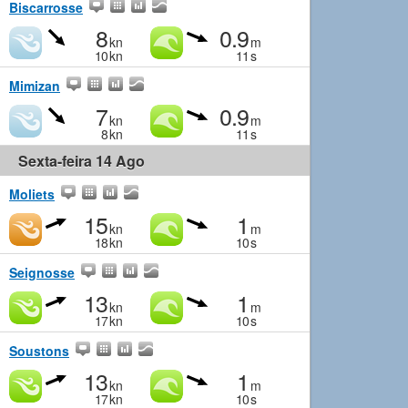
Biscarrosse
8
0.9
kn
m
10
kn
11
s
Mimizan
7
0.9
kn
m
8
kn
11
s
Sexta-feira 14 Ago
Moliets
15
1
kn
m
18
kn
10
s
Seignosse
13
1
kn
m
17
kn
10
s
Soustons
13
1
kn
m
17
kn
10
s