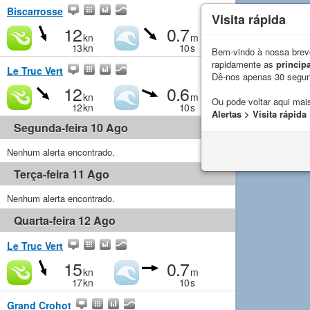
Biscarrosse
Visita rápida
12
0.7
kn
m
13
kn
10
s
Bem-vindo à nossa breve
rapidamente as
principa
Le Truc Vert
Dê-nos apenas 30 segu
12
0.6
kn
m
Ou pode voltar aqui mais
12
kn
10
s
Alertas > Visita rápida
Segunda-feira 10 Ago
Nenhum alerta encontrado.
Terça-feira 11 Ago
Nenhum alerta encontrado.
Quarta-feira 12 Ago
Le Truc Vert
15
0.7
kn
m
17
kn
10
s
Grand Crohot