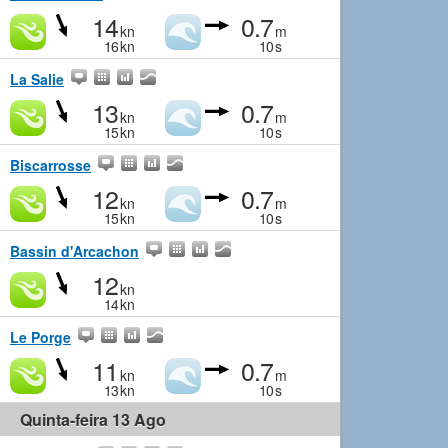
14
0.7
kn
m
16
kn
10
s
La Salie
13
0.7
kn
m
15
kn
10
s
Biscarrosse
12
0.7
kn
m
15
kn
10
s
Bassin d'Arcachon
12
kn
14
kn
Le Porge
11
0.7
kn
m
13
kn
10
s
Quinta-feira 13 Ago