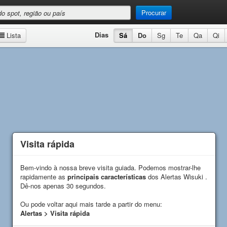
Procurar
Dias
Lista
Sá
Do
Sg
Te
Qa
Qi
Visita rápida
Visita rápida
Bem-vindo à nossa breve visita guiada. Podemos mostrar-lhe
Bem-vindo à nossa breve visita guiada. Podemos mostrar-lhe
rapidamente as
rapidamente as
principais características
principais características
dos Alertas Wisuki .
dos Alertas Wisuki .
Dê-nos apenas 30 segundos.
Dê-nos apenas 30 segundos.
Ou pode voltar aqui mais tarde a partir do menu:
Ou pode voltar aqui mais tarde a partir do menu:
Alertas > Visita rápida
Alertas > Visita rápida