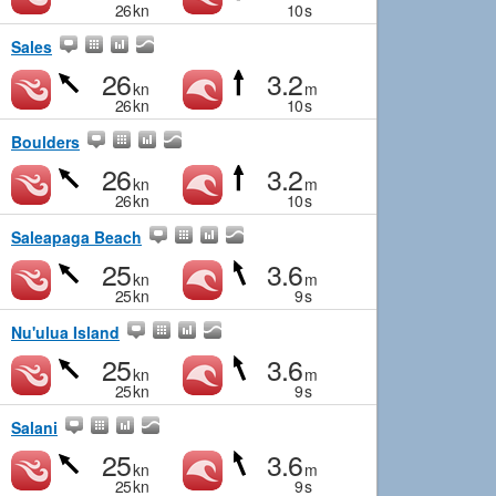
26
kn
10
s
Sales
26
3.2
kn
m
26
kn
10
s
Boulders
26
3.2
kn
m
26
kn
10
s
Saleapaga Beach
25
3.6
kn
m
25
kn
9
s
Nu'ulua Island
25
3.6
kn
m
25
kn
9
s
Salani
25
3.6
kn
m
25
kn
9
s