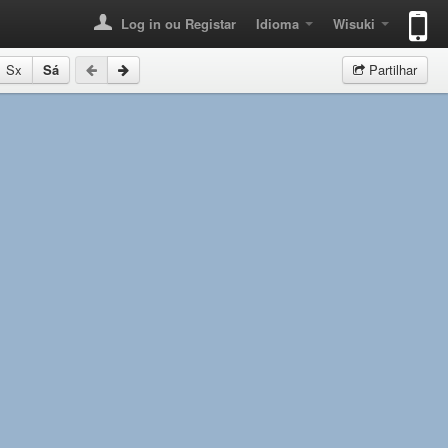
Log in ou Registar
Idioma
Wisuki
Sx
Sá
Partilhar