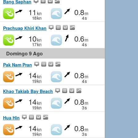
Bang Saphan
11
0.8
kn
m
18
kn
4
s
Prachuap Khiri Khan
10
0.6
kn
m
17
kn
4
s
Domingo 9 Ago
Pak Nam Pran
14
0.8
kn
m
19
kn
4
s
Khao Takiab Bay Beach
14
0.8
kn
m
19
kn
3
s
Hua Hin
14
0.8
kn
m
19
kn
3
s