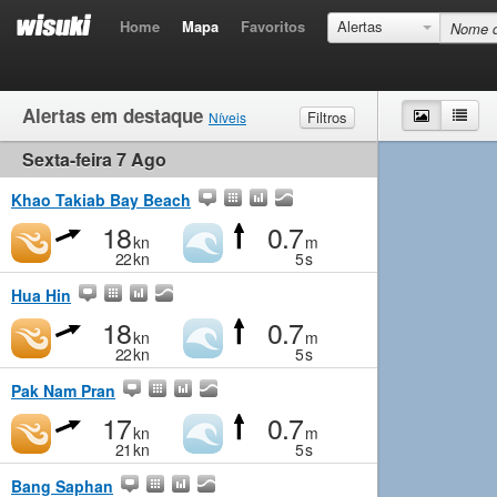
Home
Mapa
Favoritos
Alertas
Alertas em destaque
Mapa
List
Filtros
Níveis
Sexta-feira 7 Ago
Vento
Muito fraco
Fraco
Moderado
Forte
Ondas
Muito fraco
Pequeno
Moderado
Grande
Khao Takiab Bay Beach
18
0.7
kn
m
22
kn
5
s
Hua Hin
18
0.7
kn
m
22
kn
5
s
Pak Nam Pran
17
0.7
kn
m
21
kn
5
s
Bang Saphan