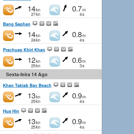
14
0.7
kn
m
27
kn
4
s
Bang Saphan
14
0.8
kn
m
24
kn
4
s
Prachuap Khiri Khan
12
0.6
kn
m
25
kn
3
s
Sexta-feira 14 Ago
Khao Takiab Bay Beach
13
0.9
kn
m
25
kn
4
s
Hua Hin
13
0.9
kn
m
25
kn
4
s