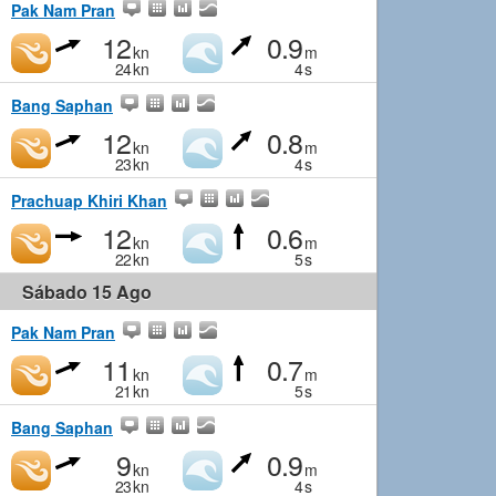
Pak Nam Pran
12
0.9
kn
m
24
kn
4
s
Bang Saphan
12
0.8
kn
m
23
kn
4
s
Prachuap Khiri Khan
12
0.6
kn
m
22
kn
5
s
Sábado 15 Ago
Pak Nam Pran
11
0.7
kn
m
21
kn
5
s
Bang Saphan
9
0.9
kn
m
23
kn
4
s