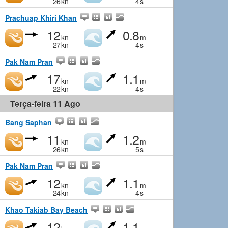
26
kn
4
s
Prachuap Khiri Khan
12
0.8
kn
m
27
kn
4
s
Pak Nam Pran
17
1.1
kn
m
22
kn
4
s
Terça-feira 11 Ago
Bang Saphan
11
1.2
kn
m
26
kn
5
s
Pak Nam Pran
12
1.1
kn
m
24
kn
4
s
Khao Takiab Bay Beach
12
1.1