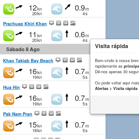
12
0.9
kn
m
20
kn
4
s
Prachuap Khiri Khan
11
0.6
kn
m
20
kn
4
s
Visita rápida
Sábado 8 Ago
Khao Takiab Bay Beach
Bem-vindo à nossa breve
rapidamente as
principa
16
0.7
Dê-nos apenas 30 segu
kn
m
19
kn
5
s
Ou pode voltar aqui mais
Hua Hin
Alertas > Visita rápida
16
0.7
kn
m
19
kn
5
s
Pak Nam Pran
15
0.7
kn
m
18
kn
5
s