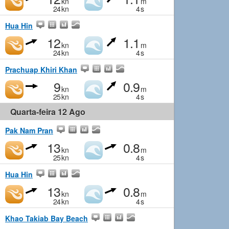
kn
m
24
kn
4
s
Hua Hin
12
1.1
kn
m
24
kn
4
s
Prachuap Khiri Khan
9
0.9
kn
m
25
kn
4
s
Quarta-feira 12 Ago
Pak Nam Pran
13
0.8
kn
m
25
kn
4
s
Hua Hin
13
0.8
kn
m
24
kn
4
s
Khao Takiab Bay Beach