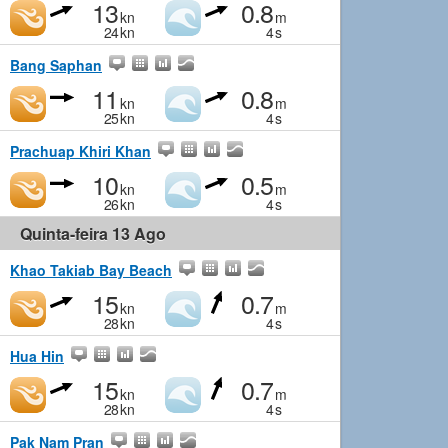
13
0.8
kn
m
24
kn
4
s
Bang Saphan
11
0.8
kn
m
25
kn
4
s
Prachuap Khiri Khan
10
0.5
kn
m
26
kn
4
s
Quinta-feira 13 Ago
Khao Takiab Bay Beach
15
0.7
kn
m
28
kn
4
s
Hua Hin
15
0.7
kn
m
28
kn
4
s
Pak Nam Pran