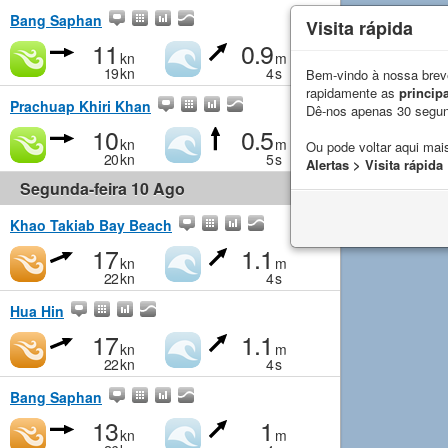
Bang Saphan
Visita rápida
11
0.9
kn
m
19
kn
4
s
Bem-vindo à nossa breve
rapidamente as
principa
Prachuap Khiri Khan
Dê-nos apenas 30 segu
10
0.5
kn
m
Ou pode voltar aqui mais
20
kn
5
s
Alertas > Visita rápida
Segunda-feira 10 Ago
Khao Takiab Bay Beach
17
1.1
kn
m
22
kn
4
s
Hua Hin
17
1.1
kn
m
22
kn
4
s
Bang Saphan
13
1
kn
m