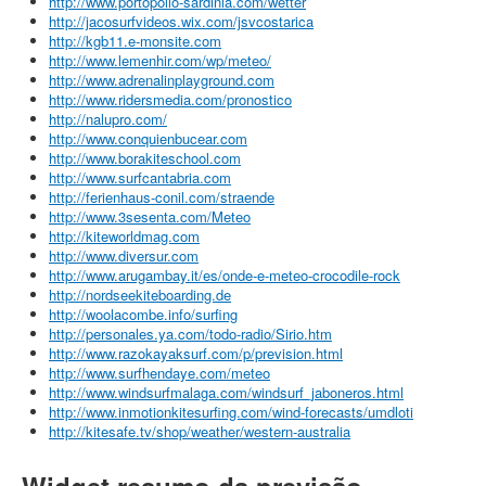
http://www.portopollo-sardinia.com/wetter
http://jacosurfvideos.wix.com/jsvcostarica
http://kgb11.e-monsite.com
http://www.lemenhir.com/wp/meteo/
http://www.adrenalinplayground.com
http://www.ridersmedia.com/pronostico
http://nalupro.com/
http://www.conquienbucear.com
http://www.borakiteschool.com
http://www.surfcantabria.com
http://ferienhaus-conil.com/straende
http://www.3sesenta.com/Meteo
http://kiteworldmag.com
http://www.diversur.com
http://www.arugambay.it/es/onde-e-meteo-crocodile-rock
http://nordseekiteboarding.de
http://woolacombe.info/surfing
http://personales.ya.com/todo-radio/Sirio.htm
http://www.razokayaksurf.com/p/prevision.html
http://www.surfhendaye.com/meteo
http://www.windsurfmalaga.com/windsurf_jaboneros.html
http://www.inmotionkitesurfing.com/wind-forecasts/umdloti
http://kitesafe.tv/shop/weather/western-australia