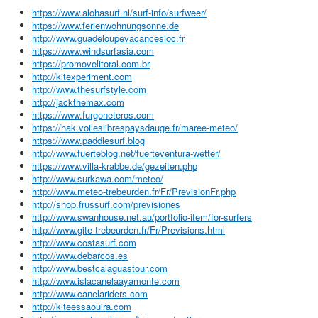
https://www.alohasurf.nl/surf-info/surfweer/
https://www.ferienwohnungsonne.de
http://www.guadeloupevacancesloc.fr
https://www.windsurfasia.com
https://promovelitoral.com.br
http://kitexperiment.com
http://www.thesurfstyle.com
http://jackthemax.com
https://www.furgoneteros.com
https://hak.voileslibrespaysdauge.fr/maree-meteo/
https://www.paddlesurf.blog
http://www.fuerteblog.net/fuerteventura-wetter/
https://www.villa-krabbe.de/gezeiten.php
http://www.surkawa.com/meteo/
http://www.meteo-trebeurden.fr/Fr/PrevisionFr.php
http://shop.frussurf.com/previsiones
http://www.swanhouse.net.au/portfolio-item/for-surfers
http://www.gite-trebeurden.fr/Fr/Previsions.html
http://www.costasurf.com
http://www.debarcos.es
http://www.bestcalaguastour.com
http://www.islacanelaayamonte.com
http://www.canelariders.com
http://kiteessaouira.com