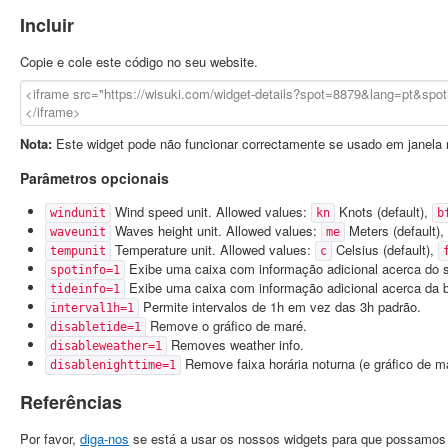
Incluir
Copie e cole este código no seu website.
Nota:
Este widget pode não funcionar correctamente se usado em janela 
Parâmetros opcionais
Wind speed unit. Allowed values:
Knots (default),
windunit
kn
b
Waves height unit. Allowed values:
Meters (default),
waveunit
me
Temperature unit. Allowed values:
Celsius (default),
tempunit
c
Exibe uma caixa com informação adicional acerca do s
spotinfo=1
Exibe uma caixa com informação adicional acerca da b
tideinfo=1
Permite intervalos de 1h em vez das 3h padrão.
interval1h=1
Remove o gráfico de maré.
disabletide=1
Removes weather info.
disableweather=1
Remove faixa horária noturna (e gráfico de m
disablenighttime=1
Referências
Por favor,
diga-nos
se está a usar os nossos widgets para que possamos a