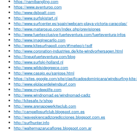
https://namibangling.com
https://www.aventuroo.com
http://www.dsboatt.com
http://www.surfskistart.nl
http://www.surfcenter.es/spain/webcam-playa-victoria-caracolas/
http://www.matarosup.com/index.php/previsiones
http://www.fuertexclusive-fuerteventura.com/fuerteventura-infos
http://www.imaginecarilo.com
http://www.kitesurfnapoli.com/#!meteo/c1sdf
http://www.coronation-industries.de/kite-windvorhersagen.html
http://lineupfuerteventura.com/blog
http://www.surfski-holland.nl
http://www.wildsidegreece.com
http://www.casajo.eu/sanjose.html
https://sites.google.com/site/clasificadosdominicana/windsurfing-kite
http://www.elplacerdelwindsurf.com
http://www.mydeeplife.com
http://www.windnomad.es/windnomad-cadiz
http://kitesafe.tv/shop
http://www.arenapowerkiteclub.com
http://campellosurfclub.blogspot.com.es
http://waveskiencadizpredicciones.blogspot.com.es
http://surfhunter.info
http://waltermazarucaflores.blogspot.com.ar