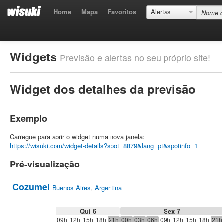
Home
Mapa
Favoritos
Alertas
Widgets
Previsão e alertas no seu próprio site!
Widget dos detalhes da previsão
Exemplo
Carregue para abrir o widget numa nova janela:
https://wisuki.com/widget-details?spot=8879&lang=pt&spotinfo=1
Pré-visualização