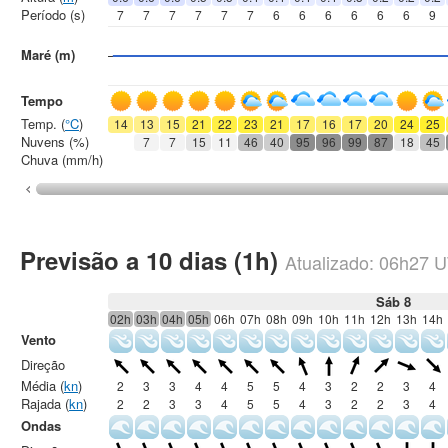
Período (s)
7
7
7
7
7
7
6
6
6
6
6
6
9
Maré (m)
Tempo
Temp. (
°C
)
14
13
15
21
22
23
21
17
16
17
20
24
25
Nuvens (%)
7
7
15
11
46
40
95
96
99
87
18
45
Chuva (mm/h)
Previsão a 10 dias (1h)
Atualizado:
06h27
U
Sáb 8
02h
03h
04h
05h
06h
07h
08h
09h
10h
11h
12h
13h
14h
Vento
Direção
Média (
kn
)
2
3
3
4
4
5
5
4
3
2
2
3
4
Rajada (
kn
)
2
2
3
3
4
5
5
4
3
2
2
3
4
Ondas