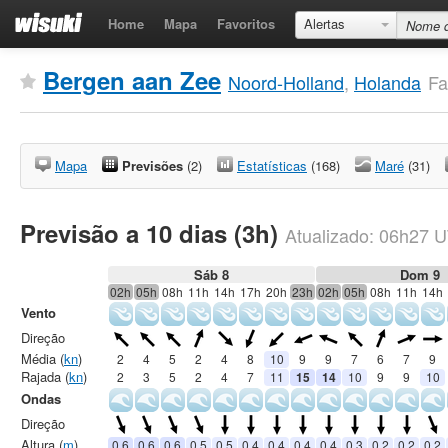
Home
Mapa
Favoritos
Alertas
Bergen aan Zee
Noord-Holland
,
Holanda
Fa
Mapa
Previsões
(2)
Estatísticas
(168)
Maré
(31)
Previsão a 10 dias (3h)
Atualizado:
06h27
U
Sáb 8
Dom 9
02h
05h
08h
11h
14h
17h
20h
23h
02h
05h
08h
11h
14h
Vento
Direção
Média (
kn
)
2
4
5
2
4
8
10
9
9
7
6
7
9
Rajada (
kn
)
2
3
5
2
4
7
11
15
14
10
9
9
10
Ondas
Direção
Altura (
m
)
0.6
0.6
0.6
0.5
0.5
0.4
0.4
0.4
0.4
0.3
0.2
0.2
0.2