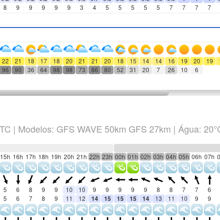
8
9
9
9
9
9
3
4
5
5
5
5
5
7
7
7
7
22
21
18
17
18
20
21
21
20
18
15
14
14
16
19
20
19
96
90
36
64
98
98
73
86
80
52
31
20
7
26
10
6
TC
|
Modelos: GFS WAVE 50km GFS 27km
| Água: 20°
15h
16h
17h
18h
19h
20h
21h
22h
23h
00h
01h
02h
03h
04h
05h
06h
07h
5
6
8
9
9
10
10
9
9
9
9
9
8
8
7
7
6
5
6
7
8
9
11
12
14
15
15
15
14
13
11
10
9
9