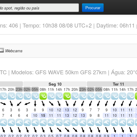
Procurar
ns: 406 | Tempo: 10h38 08/08 UTC+2 | Daytime: 06h11
Webcams
TC
|
Modelos: GFS WAVE 50km GFS 27km
| Água: 20°
Seg 10
Ter 11
17h
20h
23h
02h
05h
08h
11h
14h
17h
20h
23h
02h
05h
08h
11h
14h
17h
6
3
6
3
8
9
10
12
13
12
9
7
7
9
10
11
11
7
4
6
4
10
15
11
11
13
12
13
9
8
11
10
11
11
0.2
0.2
0.2
0.2
0.2
0.3
0.5
0.7
0.8
0.8
0.8
0.8
0.8
0.9
1
1
1