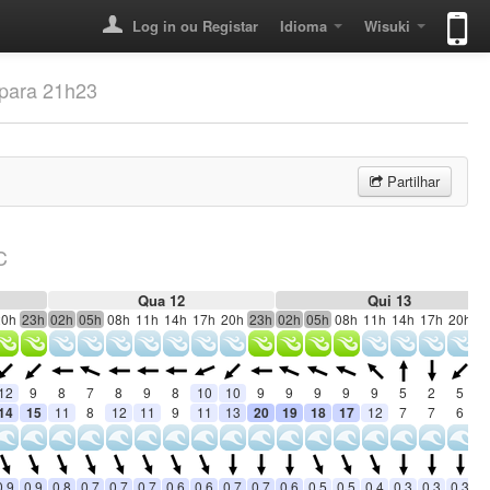
Log in ou Registar
Idioma
Wisuki
 para 21h23
Partilhar
C
Qua 12
Qui 13
20h
23h
02h
05h
08h
11h
14h
17h
20h
23h
02h
05h
08h
11h
14h
17h
20h
2
12
9
8
7
8
9
8
10
10
9
9
9
9
9
5
2
5
14
15
11
8
12
11
9
11
13
20
19
18
17
12
7
7
6
0.9
0.9
0.8
0.7
0.7
0.7
0.6
0.6
0.7
0.7
0.6
0.5
0.5
0.4
0.3
0.3
0.3
0