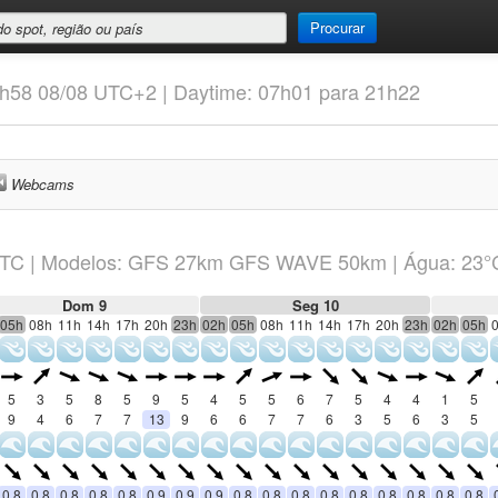
Procurar
0h58 08/08 UTC+2 | Daytime: 07h01 para 21h22
Webcams
TC
|
Modelos: GFS 27km GFS WAVE 50km
| Água: 23°
Dom 9
Seg 10
05h
08h
11h
14h
17h
20h
23h
02h
05h
08h
11h
14h
17h
20h
23h
02h
05h
5
3
5
8
5
9
5
4
5
5
6
7
5
4
4
1
5
9
4
6
7
7
13
9
6
6
7
7
6
3
5
6
3
5
0.8
0.8
0.8
0.8
0.8
0.9
0.9
0.9
0.8
0.8
0.8
0.8
0.8
0.8
0.8
0.8
0.8