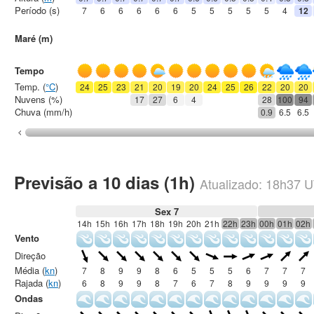
Período (s)
7
6
6
6
6
6
5
5
5
5
5
4
12
Maré (m)
Tempo
Temp. (
°C
)
24
25
23
21
20
19
20
24
25
26
22
20
20
Nuvens (%)
17
27
6
4
28
100
94
Chuva (mm/h)
0.9
6.5
6.5
Previsão a 10 dias (1h)
Atualizado:
18h37
U
Sex 7
14h
15h
16h
17h
18h
19h
20h
21h
22h
23h
00h
01h
02h
Vento
Direção
Média (
kn
)
7
8
9
9
8
6
5
5
5
6
7
7
7
Rajada (
kn
)
6
8
9
9
8
7
6
7
8
9
9
9
9
Ondas