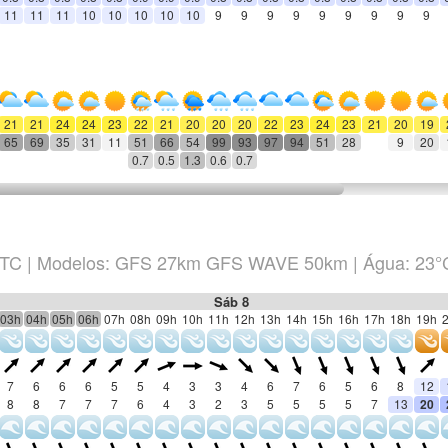
11
11
11
10
10
10
10
10
9
9
9
9
9
9
9
9
9
21
21
24
24
23
22
21
20
20
20
22
23
24
23
21
20
19
65
69
35
31
11
51
66
54
99
93
97
94
51
28
9
20
0.7
0.5
1.3
0.6
0.7
TC
|
Modelos: GFS 27km GFS WAVE 50km
| Água: 23°
Sáb 8
03h
04h
05h
06h
07h
08h
09h
10h
11h
12h
13h
14h
15h
16h
17h
18h
19h
7
6
6
6
5
5
4
3
3
4
6
7
6
5
6
8
12
8
8
7
7
7
6
4
3
2
3
5
5
5
5
7
13
20