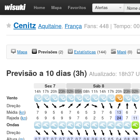
Home
Mapa
Favoritos
Alertas
Cenitz
Aquitaine
,
França
Fans: 448 | Tempo: 0
Mapa
Previsões
(2)
Estatísticas
(144)
Maré
(0)
Previsão a 10 dias (3h)
Atualizado:
18h37
U
Sex 7
Sáb 8
14h
17h
20h
23h
02h
05h
08h
11h
14h
17h
20h
23h
02h
Vento
Direção
Média (
kn
)
7
9
5
6
7
6
5
3
7
6
13
6
7
Rajada (
kn
)
6
9
6
9
9
7
6
2
5
7
24
7
11
Ondas
Direção
Altura (
m
)
0.7
0.7
0.7
0.7
0.7
0.7
0.6
0.6
0.5
0.5
0.4
0.8
0.8