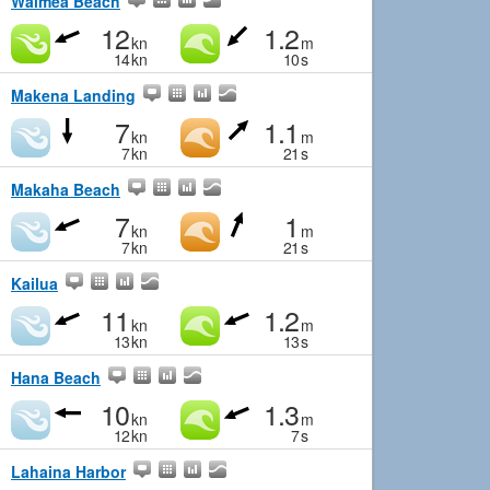
Waimea Beach
12
1.2
kn
m
14
kn
10
s
Makena Landing
7
1.1
kn
m
7
kn
21
s
Makaha Beach
7
1
kn
m
7
kn
21
s
Kailua
11
1.2
kn
m
13
kn
13
s
Hana Beach
10
1.3
kn
m
12
kn
7
s
Lahaina Harbor