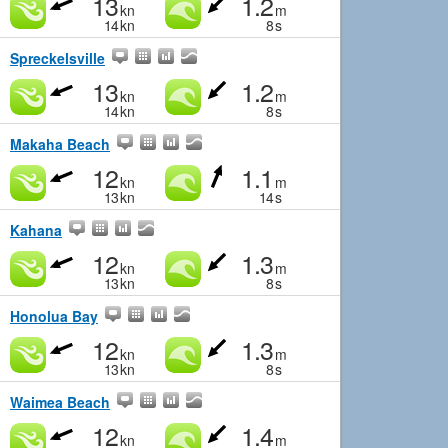
13
1.2
kn
m
14
kn
8
s
Spreckelsville
13
1.2
kn
m
14
kn
8
s
Makaha Beach
12
1.1
kn
m
13
kn
14
s
Kahana
12
1.3
kn
m
13
kn
8
s
Honolua Bay
12
1.3
kn
m
13
kn
8
s
Waimea Beach
12
1.4
kn
m