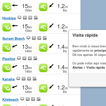
15
1.2
kn
m
15
kn
8
s
Hookipa
15
1.2
kn
m
15
kn
8
s
Visita rápida
Sunset Beach
13
1.4
Bem-vindo à nossa breve
kn
m
rapidamente as
principa
14
kn
8
s
Dê-nos apenas 30 segu
Pipeline
Ou pode voltar aqui mais
13
1.4
Alertas > Visita rápida
kn
m
14
kn
8
s
Kanaha
13
1.2
kn
m
14
kn
8
s
Kitebeach