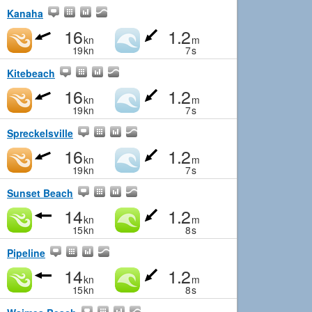
Kanaha
16
1.2
kn
m
19
kn
7
s
Kitebeach
16
1.2
kn
m
19
kn
7
s
Spreckelsville
16
1.2
kn
m
19
kn
7
s
Sunset Beach
14
1.2
kn
m
15
kn
8
s
Pipeline
14
1.2
kn
m
15
kn
8
s