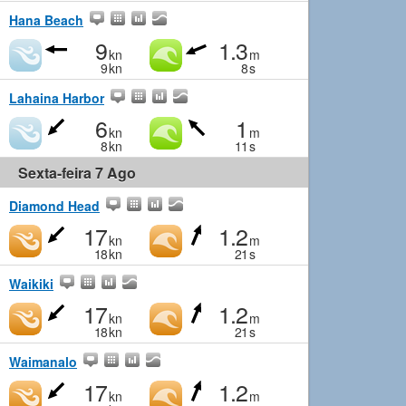
Hana Beach
9
1.3
kn
m
9
kn
8
s
Lahaina Harbor
6
1
kn
m
8
kn
11
s
Sexta-feira 7 Ago
Diamond Head
17
1.2
kn
m
18
kn
21
s
Waikiki
17
1.2
kn
m
18
kn
21
s
Waimanalo
17
1.2
kn
m