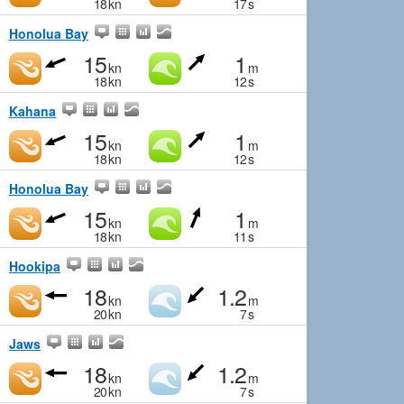
18
kn
17
s
Honolua Bay
15
1
kn
m
18
kn
12
s
Kahana
15
1
kn
m
18
kn
12
s
Honolua Bay
15
1
kn
m
18
kn
11
s
Hookipa
18
1.2
kn
m
20
kn
7
s
Jaws
18
1.2
kn
m
20
kn
7
s