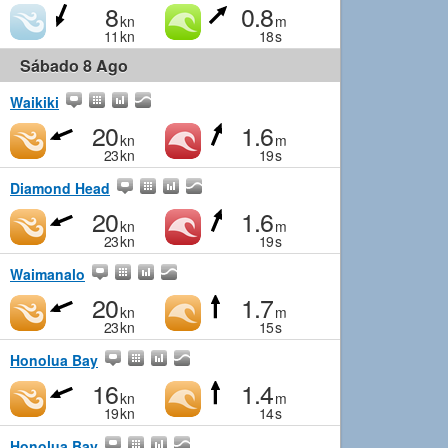
8
0.8
kn
m
11
kn
18
s
Sábado 8 Ago
Waikiki
20
1.6
kn
m
23
kn
19
s
Diamond Head
20
1.6
kn
m
23
kn
19
s
Waimanalo
20
1.7
kn
m
23
kn
15
s
Honolua Bay
16
1.4
kn
m
19
kn
14
s
Honolua Bay