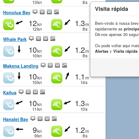
13
kn
8
s
Visita rápida
Honolua Bay
12
1.3
Bem-vindo à nossa breve
kn
m
rapidamente as
principa
12
kn
8
s
Dê-nos apenas 30 segu
Whale Park
Ou pode voltar aqui mais
10
1.2
kn
m
Alertas > Visita rápida
10
kn
8
s
Makena Landing
10
1.1
kn
m
10
kn
14
s
Kailua
10
1.3
kn
m
11
kn
10
s
Hanalei Bay
9
1.2
kn
m
9
kn
8
s