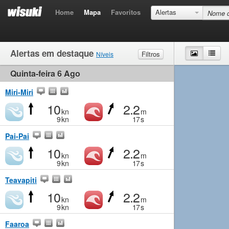
Home
Mapa
Favoritos
Alertas
Alertas em destaque
Mapa
List
Filtros
Níveis
Quinta-feira 6 Ago
Vento
Muito fraco
Fraco
Moderado
Forte
Ondas
Muito fraco
Pequeno
Moderado
Grande
Miri-Miri
10
2.2
kn
m
9
kn
17
s
Pai-Pai
10
2.2
kn
m
9
kn
17
s
Teavapiti
10
2.2
kn
m
9
kn
17
s
Faaroa