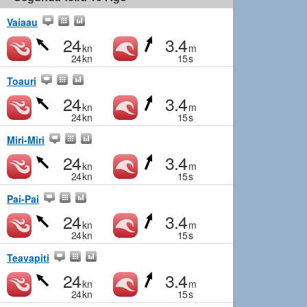
Vaiaau
24
3.4
kn
m
24
kn
15
s
Toauri
24
3.4
kn
m
24
kn
15
s
Miri-Miri
24
3.4
kn
m
24
kn
15
s
Pai-Pai
24
3.4
kn
m
24
kn
15
s
Teavapiti
24
3.4
kn
m
24
kn
15
s