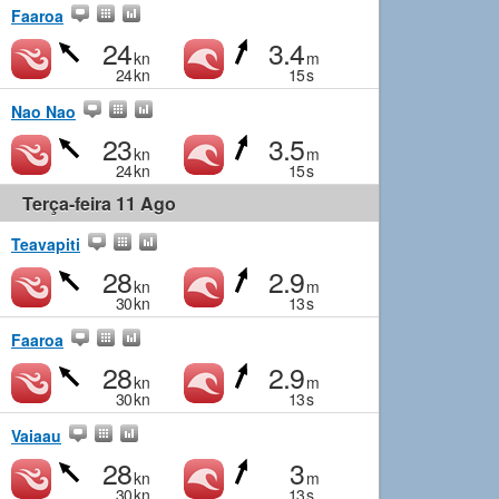
Faaroa
24
3.4
kn
m
24
kn
15
s
Nao Nao
23
3.5
kn
m
24
kn
15
s
Terça-feira 11 Ago
Teavapiti
28
2.9
kn
m
30
kn
13
s
Faaroa
28
2.9
kn
m
30
kn
13
s
Vaiaau
28
3
kn
m
30
kn
13
s