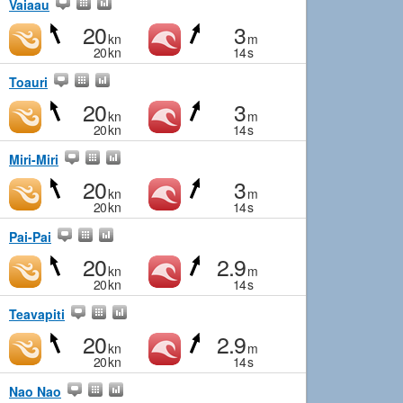
Vaiaau
20
3
kn
m
20
kn
14
s
Toauri
20
3
kn
m
20
kn
14
s
Miri-Miri
20
3
kn
m
20
kn
14
s
Pai-Pai
20
2.9
kn
m
20
kn
14
s
Teavapiti
20
2.9
kn
m
20
kn
14
s
Nao Nao