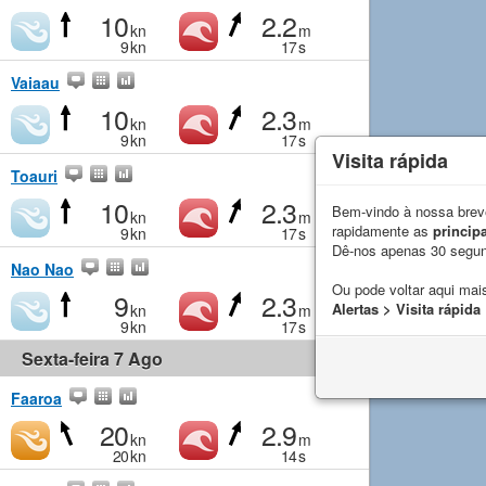
10
2.2
kn
m
9
kn
17
s
Vaiaau
10
2.3
kn
m
9
kn
17
s
Visita rápida
Toauri
10
2.3
Bem-vindo à nossa breve
kn
m
rapidamente as
principa
9
kn
17
s
Dê-nos apenas 30 segu
Nao Nao
Ou pode voltar aqui mais
9
2.3
Alertas > Visita rápida
kn
m
9
kn
17
s
Sexta-feira 7 Ago
Faaroa
20
2.9
kn
m
20
kn
14
s