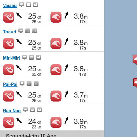
Vaiaau
25
3.8
kn
m
25
kn
17
s
Toauri
25
3.8
kn
m
25
kn
17
s
Miri-Miri
25
3.8
kn
m
25
kn
17
s
Pai-Pai
25
3.7
kn
m
25
kn
17
s
Nao Nao
24
3.9
kn
m
23
kn
17
s
Segunda-feira 10 Ago