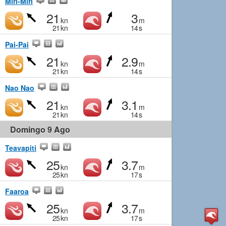
Miri-Miri
21
3
kn
m
21
kn
14
s
Pai-Pai
21
2.9
kn
m
21
kn
14
s
Nao Nao
21
3.1
kn
m
21
kn
14
s
Domingo 9 Ago
Teavapiti
25
3.7
kn
m
25
kn
17
s
Faaroa
25
3.7
kn
m
25
kn
17
s