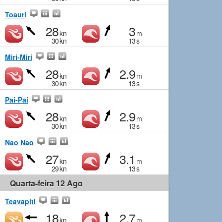
Toauri
28
3
kn
m
30
kn
13
s
Miri-Miri
28
2.9
kn
m
30
kn
13
s
Pai-Pai
28
2.9
kn
m
30
kn
13
s
Nao Nao
27
3.1
kn
m
29
kn
13
s
Quarta-feira 12 Ago
Teavapiti
18
2.7
kn
m