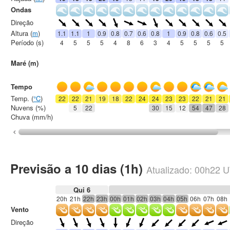
Ondas
Direção
Altura (
m
)
1.1
1.1
1
0.9
0.8
0.7
0.6
0.8
1
0.9
0.8
0.6
0.5
Período (s)
4
5
5
5
4
8
6
3
4
5
5
5
5
Maré (m)
Tempo
Temp. (
°C
)
22
22
21
19
18
22
24
24
23
23
22
21
21
Nuvens (%)
5
22
30
15
12
54
47
28
Chuva (mm/h)
Previsão a 10 dias (1h)
Atualizado:
00h22
U
Qui 6
20h
21h
22h
23h
00h
01h
02h
03h
04h
05h
06h
07h
08h
Vento
Direção