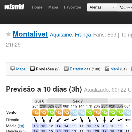
Home
Mapa
Favoritos
Alertas
Montalivet
Aquitaine
,
França
Fans: 853 | Tem
21h25
Mapa
Previsões
(2)
Estatísticas
(108)
Maré
(31)
Previsão a 10 dias (3h)
Atualizado:
00h22
U
Qui 6
Sex 7
20h
23h
02h
05h
08h
11h
14h
17h
20h
23h
02h
05h
08h
Vento
Direção
Média (
kn
)
18
16
12
14
14
11
11
15
15
13
10
11
9
Rajada (
kn
)
19
18
15
20
19
13
11
15
20
19
18
18
11