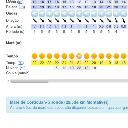
Média (
kn
)
18
18
17
16
15
13
12
12
13
14
15
15
14
Rajada (
kn
)
19
19
19
18
17
15
15
16
18
20
21
20
19
Ondas
Direção
Altura (
m
)
1.1
1.1
1.1
1.1
1.1
1
1
1
1
0.9
0.9
0.9
0.8
Período (s)
4
5
5
5
5
5
5
5
5
5
5
4
4
Maré (m)
Tempo
Temp. (
°C
)
22
22
22
22
21
21
21
20
20
19
19
18
18
Nuvens (%)
5
12
19
22
18
10
Chuva (mm/h)
Maré de Cordouan-Gironde (22.5de km Montalivet)
As previsões de maré dos spots são disponibilizadas sem qualquer gar