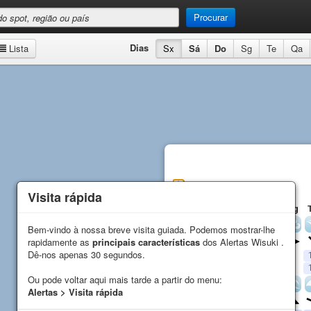
Procurar
Dias
Lista
Sx
Sá
Do
Sg
Te
Qa
Montalivet
Previsão
Visita rápida
Visita rápida
Sx
Sá
Do
Sg
Vento
Bem-vindo à nossa breve visita guiada. Podemos mostrar-lhe
Bem-vindo à nossa breve visita guiada. Podemos mostrar-lhe
rapidamente as
rapidamente as
principais características
principais características
dos Alertas Wisuki .
dos Alertas Wisuki .
Direção
Dê-nos apenas 30 segundos.
Dê-nos apenas 30 segundos.
Média (
kn
)
14
9
11
9
Rajada (
kn
)
15
12
11
7
Ou pode voltar aqui mais tarde a partir do menu:
Ou pode voltar aqui mais tarde a partir do menu:
Ondas
Alertas > Visita rápida
Alertas > Visita rápida
Direção