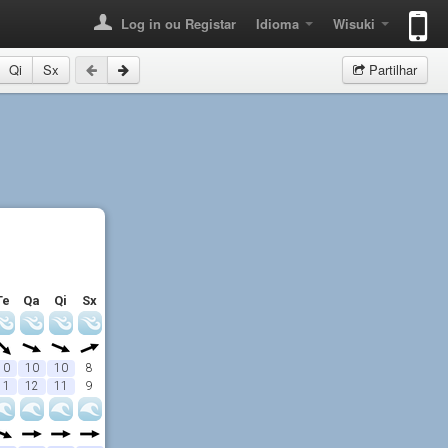
Log in ou Registar
Idioma
Wisuki
Qi
Sx
Partilhar
Te
Qa
Qi
Sx
10
10
10
8
11
12
11
9