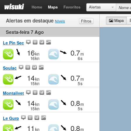
Home
Mapa
Favoritos
Alertas
Alertas em destaque
Mapa
Filtros
Níveis
Sexta-feira 7 Ago
Vento
Muito fraco
Fraco
Moderado
Forte
Ondas
Muito fraco
Pequeno
Moderado
Grande
Le Pin Sec
16
0.7
kn
m
16
kn
6
s
Soulac
14
0.7
kn
m
15
kn
5
s
Montalivet
14
0.8
kn
m
15
kn
5
s
Le Gurp
11
0.8
kn
m