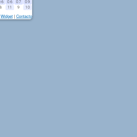
.6
0.6
0.7
0.9
8
11
9
10
Widget
|
Contacto