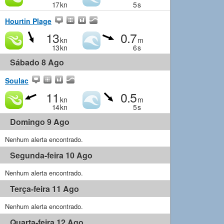
17
kn
5
s
Hourtin Plage
13
0.7
kn
m
13
kn
6
s
Sábado 8 Ago
Soulac
11
0.5
kn
m
14
kn
5
s
Domingo 9 Ago
Nenhum alerta encontrado.
Segunda-feira 10 Ago
Nenhum alerta encontrado.
Terça-feira 11 Ago
Nenhum alerta encontrado.
Quarta-feira 12 Ago