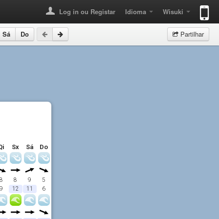
Log in ou Registar
Idioma
Wisuki
Sá
Do
Partilhar
Qi
Sx
Sá
Do
8
8
9
5
9
12
11
6