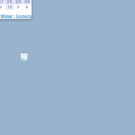
.7
0.9
0.9
0.9
9
10
9
8
Widget
|
Contacto