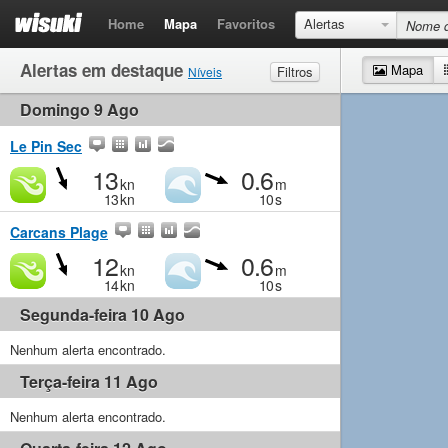
Home
Mapa
Favoritos
Alertas
Alertas em destaque
Mapa
Filtros
Níveis
Domingo 9 Ago
Vento
Muito fraco
Fraco
Moderado
Forte
Ondas
Muito fraco
Pequeno
Moderado
Grande
Le Pin Sec
13
0.6
kn
m
13
kn
10
s
Carcans Plage
12
0.6
kn
m
14
kn
10
s
Segunda-feira 10 Ago
Nenhum alerta encontrado.
Terça-feira 11 Ago
Nenhum alerta encontrado.