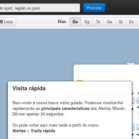
Procurar
Dias
Lista
Do
Sg
Te
Qa
Qi
Sx
Hourtin Plage
Previsão
Visita rápida
Visita rápida
Do
Sg
Te
Qa
Vento
Bem-vindo à nossa breve visita guiada. Podemos mostrar-lhe
Bem-vindo à nossa breve visita guiada. Podemos mostrar-lhe
rapidamente as
rapidamente as
principais características
principais características
dos Alertas Wisuki .
dos Alertas Wisuki .
Direção
Dê-nos apenas 30 segundos.
Dê-nos apenas 30 segundos.
Média (
kn
)
11
9
9
9
Rajada (
kn
)
11
9
9
9
Ou pode voltar aqui mais tarde a partir do menu:
Ou pode voltar aqui mais tarde a partir do menu:
Ondas
Alertas > Visita rápida
Alertas > Visita rápida
Direção