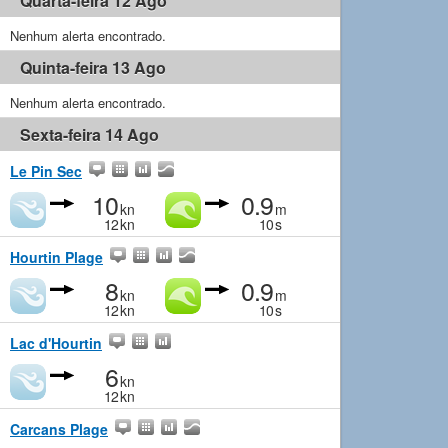
Quarta-feira 12 Ago
Nenhum alerta encontrado.
Quinta-feira 13 Ago
Nenhum alerta encontrado.
Sexta-feira 14 Ago
Le Pin Sec
10
0.9
kn
m
12
kn
10
s
Hourtin Plage
8
0.9
kn
m
12
kn
10
s
Lac d'Hourtin
6
kn
12
kn
Carcans Plage