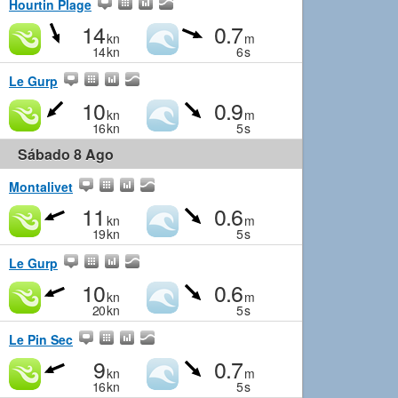
Hourtin Plage
14
0.7
kn
m
14
kn
6
s
Le Gurp
10
0.9
kn
m
16
kn
5
s
Sábado 8 Ago
Montalivet
11
0.6
kn
m
19
kn
5
s
Le Gurp
10
0.6
kn
m
20
kn
5
s
Le Pin Sec
9
0.7
kn
m
16
kn
5
s