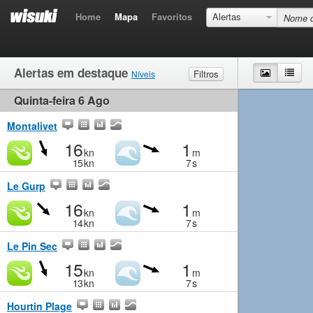
Home
Mapa
Favoritos
Alertas
Alertas em destaque
Mapa
List
Filtros
Níveis
Quinta-feira 6 Ago
Vento
Muito fraco
Fraco
Moderado
Forte
Ondas
Muito fraco
Pequeno
Moderado
Grande
Montalivet
16
1
kn
m
15
kn
7
s
Le Gurp
16
1
kn
m
14
kn
7
s
Le Pin Sec
15
1
kn
m
13
kn
7
s
Hourtin Plage