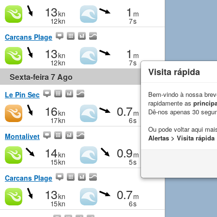
13
1
kn
m
12
kn
7
s
Carcans Plage
13
1
kn
m
12
kn
7
s
Visita rápida
Sexta-feira 7 Ago
Le Pin Sec
Bem-vindo à nossa breve
rapidamente as
principa
16
0.7
Dê-nos apenas 30 segu
kn
m
17
kn
6
s
Ou pode voltar aqui mais
Montalivet
Alertas > Visita rápida
14
0.9
kn
m
15
kn
5
s
Carcans Plage
13
0.7
kn
m
15
kn
6
s