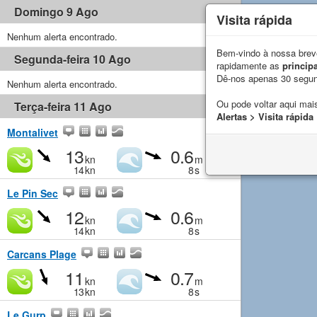
Domingo 9 Ago
Visita rápida
Nenhum alerta encontrado.
Bem-vindo à nossa breve
Segunda-feira 10 Ago
rapidamente as
principa
Dê-nos apenas 30 segu
Nenhum alerta encontrado.
Ou pode voltar aqui mais
Terça-feira 11 Ago
Alertas > Visita rápida
Montalivet
13
0.6
kn
m
14
kn
8
s
Le Pin Sec
12
0.6
kn
m
14
kn
8
s
Carcans Plage
11
0.7
kn
m
13
kn
8
s
Le Gurp