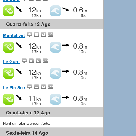
12
0.6
kn
m
12
kn
8
s
Quarta-feira 12 Ago
Montalivet
12
0.8
kn
m
13
kn
10
s
Le Gurp
12
0.8
kn
m
13
kn
10
s
Le Pin Sec
11
0.8
kn
m
13
kn
10
s
Quinta-feira 13 Ago
Nenhum alerta encontrado.
Sexta-feira 14 Ago