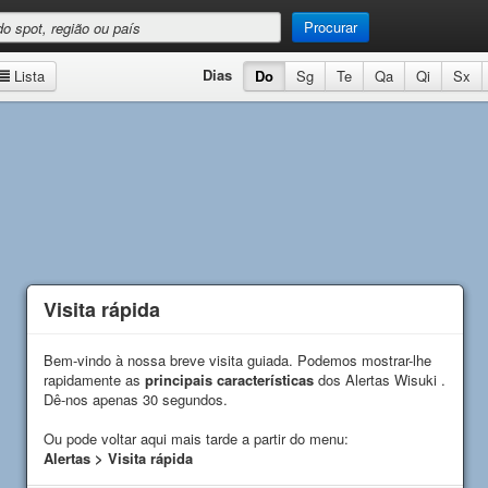
Procurar
Dias
Lista
Do
Sg
Te
Qa
Qi
Sx
Visita rápida
Visita rápida
Bem-vindo à nossa breve visita guiada. Podemos mostrar-lhe
Bem-vindo à nossa breve visita guiada. Podemos mostrar-lhe
rapidamente as
rapidamente as
principais características
principais características
dos Alertas Wisuki .
dos Alertas Wisuki .
Dê-nos apenas 30 segundos.
Dê-nos apenas 30 segundos.
Ou pode voltar aqui mais tarde a partir do menu:
Ou pode voltar aqui mais tarde a partir do menu:
Alertas > Visita rápida
Alertas > Visita rápida