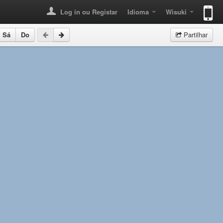
Log in ou Registar
Idioma
Wisuki
Sá
Do
Partilhar