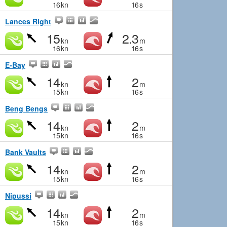
16
kn
16
s
Lances Right
15
2.3
kn
m
16
kn
16
s
E-Bay
14
2
kn
m
15
kn
16
s
Beng Bengs
14
2
kn
m
15
kn
16
s
Bank Vaults
14
2
kn
m
15
kn
16
s
Nipussi
14
2
kn
m
15
kn
16
s