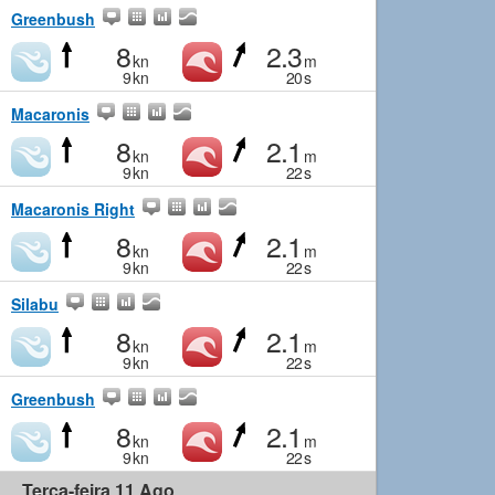
Greenbush
8
2.3
kn
m
9
kn
20
s
Macaronis
8
2.1
kn
m
9
kn
22
s
Macaronis Right
8
2.1
kn
m
9
kn
22
s
Silabu
8
2.1
kn
m
9
kn
22
s
Greenbush
8
2.1
kn
m
9
kn
22
s
Terça-feira 11 Ago