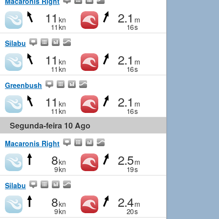
Macaronis Right
11
2.1
kn
m
11
kn
16
s
Silabu
11
2.1
kn
m
11
kn
16
s
Greenbush
11
2.1
kn
m
11
kn
16
s
Segunda-feira 10 Ago
Macaronis Right
8
2.5
kn
m
9
kn
19
s
Silabu
8
2.4
kn
m
9
kn
20
s