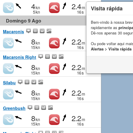
4
2.4
Visita rápida
kn
m
5
kn
16
s
Domingo 9 Ago
Bem-vindo à nossa breve
rapidamente as
principa
Macaronis
Dê-nos apenas 30 segu
8
2.2
kn
m
Ou pode voltar aqui mais
15
kn
16
s
Alertas > Visita rápida
Macaronis Right
8
2.2
kn
m
15
kn
16
s
Silabu
8
2.2
kn
m
15
kn
16
s
Greenbush
8
2.2
kn
m
15
kn
16
s