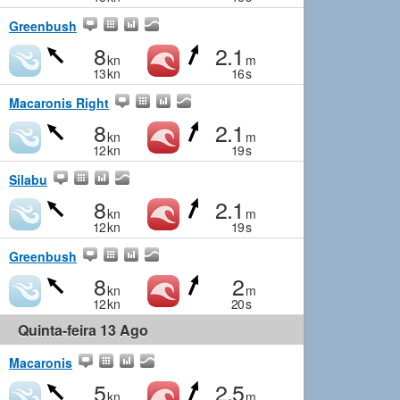
Greenbush
8
2.1
kn
m
13
kn
16
s
Macaronis Right
8
2.1
kn
m
12
kn
19
s
Silabu
8
2.1
kn
m
12
kn
19
s
Greenbush
8
2
kn
m
12
kn
20
s
Quinta-feira 13 Ago
Macaronis
5
2.5
kn
m