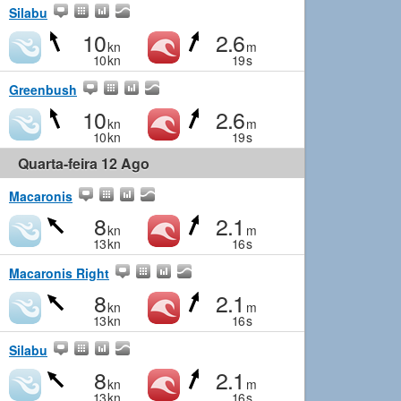
Silabu
10
2.6
kn
m
10
kn
19
s
Greenbush
10
2.6
kn
m
10
kn
19
s
Quarta-feira 12 Ago
Macaronis
8
2.1
kn
m
13
kn
16
s
Macaronis Right
8
2.1
kn
m
13
kn
16
s
Silabu
8
2.1
kn
m
13
kn
16
s