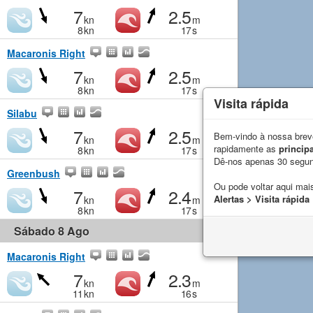
7
2.5
kn
m
8
kn
17
s
Macaronis Right
7
2.5
kn
m
8
kn
17
s
Visita rápida
Silabu
7
2.5
Bem-vindo à nossa breve
kn
m
rapidamente as
principa
8
kn
17
s
Dê-nos apenas 30 segu
Greenbush
Ou pode voltar aqui mais
7
2.4
Alertas > Visita rápida
kn
m
8
kn
17
s
Sábado 8 Ago
Macaronis Right
7
2.3
kn
m
11
kn
16
s