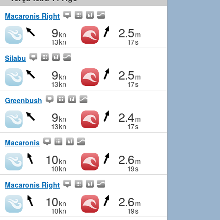
Macaronis Right
9
2.5
kn
m
13
kn
17
s
Silabu
9
2.5
kn
m
13
kn
17
s
Greenbush
9
2.4
kn
m
13
kn
17
s
Macaronis
10
2.6
kn
m
10
kn
19
s
Macaronis Right
10
2.6
kn
m
10
kn
19
s