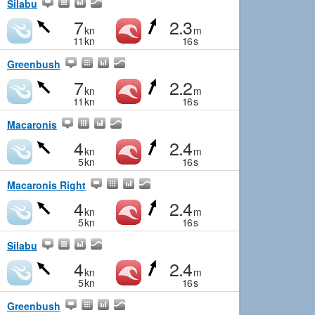
Silabu
7
2.3
kn
m
11
kn
16
s
Greenbush
7
2.2
kn
m
11
kn
16
s
Macaronis
4
2.4
kn
m
5
kn
16
s
Macaronis Right
4
2.4
kn
m
5
kn
16
s
Silabu
4
2.4
kn
m
5
kn
16
s
Greenbush