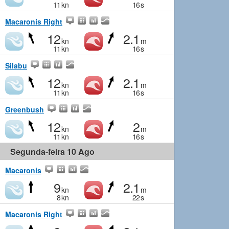
11
kn
16
s
Macaronis Right
12
2.1
kn
m
11
kn
16
s
Silabu
12
2.1
kn
m
11
kn
16
s
Greenbush
12
2
kn
m
11
kn
16
s
Segunda-feira 10 Ago
Macaronis
9
2.1
kn
m
8
kn
22
s
Macaronis Right