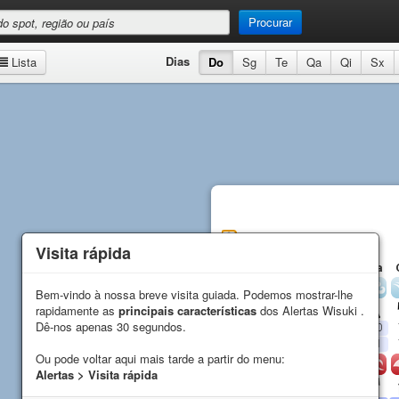
Procurar
Dias
Lista
Do
Sg
Te
Qa
Qi
Sx
Macaronis
Previsão
Visita rápida
Visita rápida
Do
Sg
Te
Qa
Vento
Bem-vindo à nossa breve visita guiada. Podemos mostrar-lhe
Bem-vindo à nossa breve visita guiada. Podemos mostrar-lhe
rapidamente as
rapidamente as
principais características
principais características
dos Alertas Wisuki .
dos Alertas Wisuki .
Direção
Dê-nos apenas 30 segundos.
Dê-nos apenas 30 segundos.
Média (
kn
)
12
9
9
10
Rajada (
kn
)
11
8
10
11
Ou pode voltar aqui mais tarde a partir do menu:
Ou pode voltar aqui mais tarde a partir do menu:
Ondas
Alertas > Visita rápida
Alertas > Visita rápida
Direção