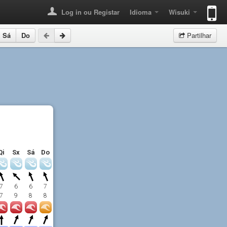
Log in ou Registar
Idioma
Wisuki
Sá
Do
Partilhar
Qi
Sx
Sá
Do
7
6
6
7
7
9
8
8