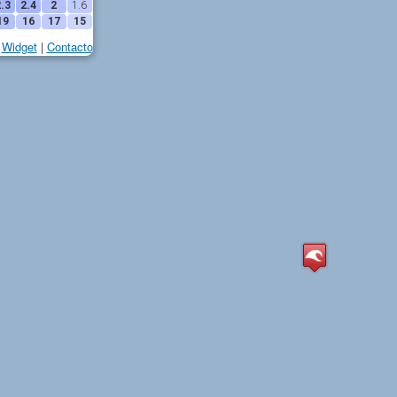
.3
2.4
2
1.6
19
16
17
15
Widget
|
Contacto