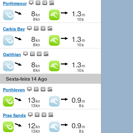
Porthmeour
8
1.3
kn
m
8
kn
10
s
Carbis Bay
8
1.3
kn
m
8
kn
10
s
Gwithian
8
1.3
kn
m
8
kn
10
s
Sexta-feira 14 Ago
Porthleven
13
0.9
kn
m
13
kn
8
s
Praa Sands
12
0.9
kn
m
13
kn
8
s