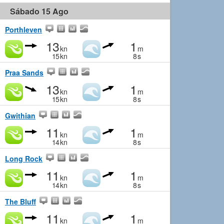
Sábado 15 Ago
Porthleven
13
1
kn
m
15
kn
8
s
Praa Sands
13
1
kn
m
15
kn
8
s
Gwithian
11
1
kn
m
14
kn
8
s
Long Rock
11
1
kn
m
14
kn
8
s
The Bluff
11
1
kn
m