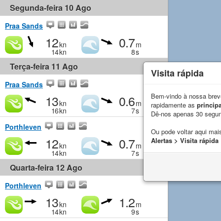
Segunda-feira 10 Ago
Praa Sands
12
0.7
kn
m
14
kn
8
s
Terça-feira 11 Ago
Visita rápida
Praa Sands
Bem-vindo à nossa breve
13
0.6
kn
m
rapidamente as
principa
16
kn
7
s
Dê-nos apenas 30 segu
Porthleven
Ou pode voltar aqui mais
12
0.7
Alertas > Visita rápida
kn
m
14
kn
7
s
Quarta-feira 12 Ago
Porthleven
13
1.2
kn
m
14
kn
9
s