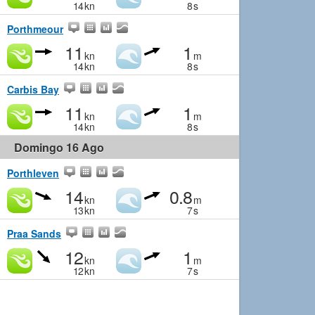
14
kn
8
s
Porthmeour
11
1
kn
m
14
kn
8
s
Carbis Bay
11
1
kn
m
14
kn
8
s
Domingo 16 Ago
Porthleven
14
0.8
kn
m
13
kn
7
s
Praa Sands
12
1
kn
m
12
kn
7
s