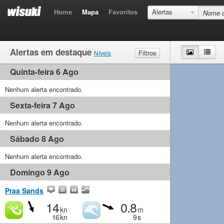
Home
Mapa
Favoritos
Alertas
Alertas em destaque
Mapa
List
Filtros
Níveis
Quinta-feira 6 Ago
Vento
Muito fraco
Fraco
Moderado
Forte
Ondas
Nenhum alerta encontrado.
Muito fraco
Pequeno
Moderado
Grande
Sexta-feira 7 Ago
Nenhum alerta encontrado.
Sábado 8 Ago
Nenhum alerta encontrado.
Domingo 9 Ago
Praa Sands
14
0.8
kn
m
16
kn
9
s