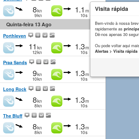
8
1.1
Visita rápida
kn
m
9
kn
10
s
Bem-vindo à nossa breve
Quinta-feira 13 Ago
rapidamente as
principa
Dê-nos apenas 30 segu
Porthleven
11
1.3
Ou pode voltar aqui mais
kn
m
Alertas > Visita rápida
12
kn
10
s
Praa Sands
9
1.3
kn
m
10
kn
10
s
Long Rock
8
1.3
kn
m
8
kn
10
s
The Bluff
8
1.3
kn
m
8
kn
10
s