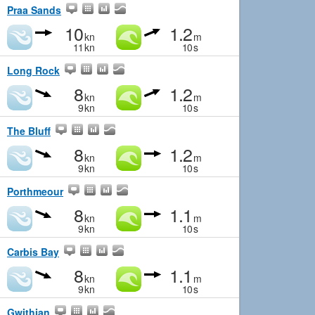
Praa Sands
10
1.2
kn
m
11
kn
10
s
Long Rock
8
1.2
kn
m
9
kn
10
s
The Bluff
8
1.2
kn
m
9
kn
10
s
Porthmeour
8
1.1
kn
m
9
kn
10
s
Carbis Bay
8
1.1
kn
m
9
kn
10
s
Gwithian